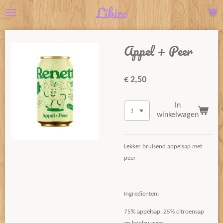
Likizo
Ga
direct
naar
Appel + Peer
de
hoofdinhoud
€ 2,50
In
winkelwagen
Lekker bruisend appelsap met
peer
Ingredienten:
75% appelsap, 25% citroensap