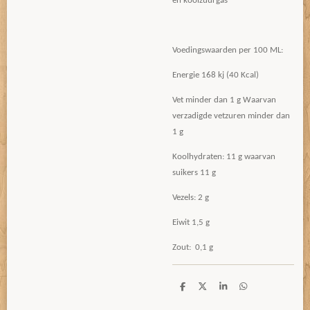
en koolzuurgas
Voedingswaarden per 100 ML:
Energie 168 kj (40 Kcal)
Vet minder dan 1 g Waarvan
verzadigde vetzuren minder dan
1 g
Koolhydraten: 11 g waarvan
suikers 11 g
Vezels: 2 g
Eiwit 1,5 g
Zout: 0,1 g
D
D
S
D
e
e
h
e
l
e
a
l