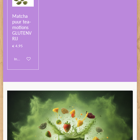
Matcha
puur tea-
motions
GLUTENV
RIJ
€ 4,95
In winkelwagen