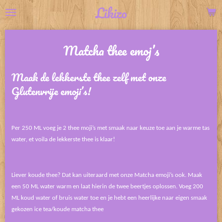
Likizo
Ga
direct
naar
Matcha thee emoj’s
de
hoofdinhoud
Maak de lekkerste thee zelf met onze
Glutenvrije emoji’s!
Per 250 ML voeg je 2 thee moji’s met smaak naar keuze toe aan je warme tas
water, et voila de lekkerste thee is klaar!
Liever koude thee? Dat kan uiteraard met onze Matcha emoji’s ook. Maak
een 50 ML water warm en laat hierin de twee beertjes oplossen. Voeg 200
ML koud water of bruis water toe en je hebt een heerlijke naar eigen smaak
gekozen ice tea/koude matcha thee