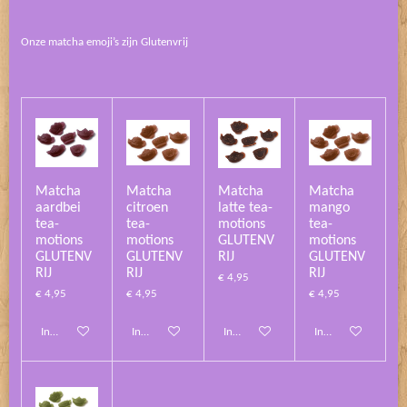
Onze matcha emoji’s zijn Glutenvrij
Matcha
Matcha
Matcha
Matcha
aardbei
citroen
latte tea-
mango
tea-
tea-
motions
tea-
motions
motions
GLUTENV
motions
GLUTENV
GLUTENV
RIJ
GLUTENV
RIJ
RIJ
RIJ
€ 4,95
€ 4,95
€ 4,95
€ 4,95
In winkelwagen
In winkelwagen
In winkelwagen
In winkelwagen