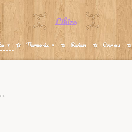
Likizo
tes
Thermomix
Reviews
Over ons
am.