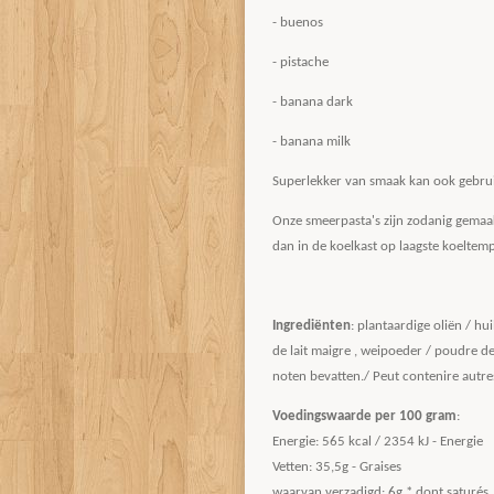
- buenos
- pistache
- banana dark
- banana milk
Superlekker van smaak kan ook gebrui
Onze smeerpasta's zijn zodanig gemaa
dan in de koelkast op laagste koeltem
Ingrediënten
: plantaardige oliën / h
de lait maigre , weipoeder / poudre de
noten bevatten./ Peut contenire autre
Voedingswaarde per 100 gram
:
Energie: 565 kcal / 2354 kJ - Energie
Vetten: 35,5g - Graises
waarvan verzadigd: 6g * dont saturés