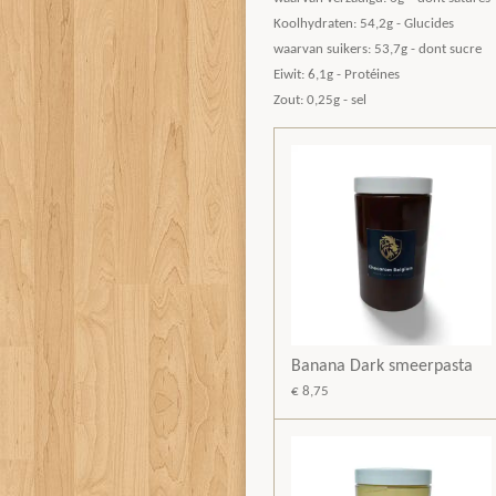
Koolhydraten: 54,2g - Glucides
waarvan suikers: 53,7g - dont sucre
Eiwit: 6,1g - Protéines
Zout: 0,25g - sel
Banana Dark smeerpasta
€ 8,75