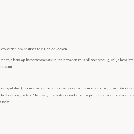
kt worden om pralines te vullen of koeken.
kt dat je hem op kamertemperatuur kan bewaren zo is hij zeer smeuïg, wil je hem iet
peratuur.
uiles végétales (zonnebloem, palm / tournesol-palme ), suiker / sucre , hazelnoten / 
 lactosérum , lactose/ lactose , emulgator/ emulsifiant sojalecithine, aroma's/ arôme
s noix