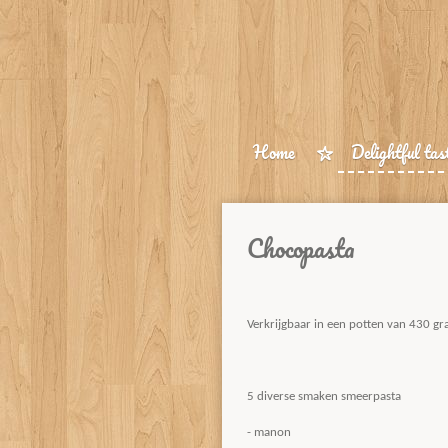
Ga
direct
naar
de
hoofdinhoud
Home
Delightful tas
Chocopasta
Verkrijgbaar in een potten van 430 gr
5 diverse smaken smeerpasta
- manon