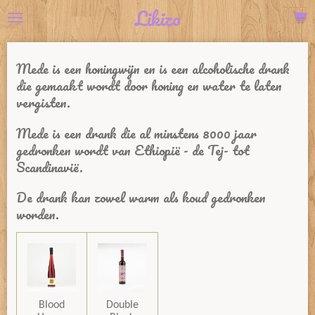
Likizo
Ga
direct
naar
de
Mede is een honingwijn en
is een alcoholische drank
hoofdinhoud
die gemaakt wordt door honing
en water te laten
vergisten.
Mede is een drank die al minstens 8000 jaar
gedronken wordt van Ethiopië - de Tej
- tot
Scandinavië.
De drank kan zowel warm als koud gedronken
worden.
Blood
Double