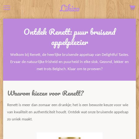
Likizo
Ga
direct
naar
Ontdek Renett: puur bruisend
de
hoofdinhoud
appelplezier
Welkom bij Renett, de heerlijke bruisende appelsap van Delightful Tastes.
Ervaar de natuurlijke frisheid en puurheid in elke slok. Gezond, lekker en
met trots Belgisch. Klaar om te proeven?
Waarom kiezen voor Renett?
Renett is meer dan zomaar een drankje; het is een bewuste keuze voor wie
van kwaliteit en authenticiteit houdt. Ontdek wat onze bruisende appelsap
zo uniek maakt.