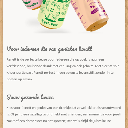
Voor iedereen die van genieten houdt
Renett is de perfecte keuze voor iedereen die op zoek is naar een
verfrissende, bruisende drank met een laag caloriegehalte. Met slechts 157
kJ per portie past Renett perfect in een bewuste levensstijl, zonder in te
boeten op smaak.
Jouw gezonde keuze
Kies voor Renett en geniet van een drankje dat zowel lekker als verantwoord
is. Of je nu een gezellige avond hebt met vrienden, een momentje voor jezelf
zoekt of een dorstlesser na het sporten; Renett is altijd de juiste keuze.