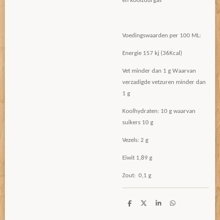
en koolzuurgas
Voedingswaarden per 100 ML:
Energie 157 kj (36Kcal)
Vet minder dan 1 g Waarvan
verzadigde vetzuren minder dan
1 g
Koolhydraten: 10 g waarvan
suikers 10 g
Vezels: 2 g
Eiwit 1,89 g
Zout: 0,1 g
D
D
S
D
e
e
h
e
l
e
a
l