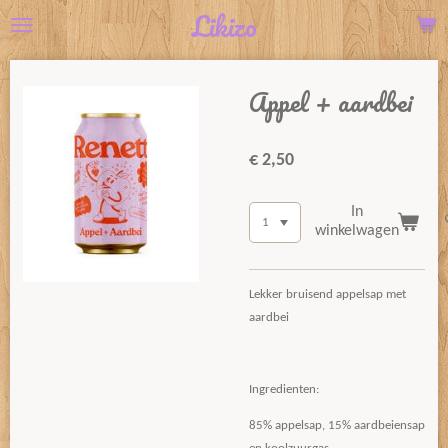
Likizo
Ga
direct
naar
Appel + aardbei
de
hoofdinhoud
€ 2,50
In
winkelwagen
Lekker bruisend appelsap met
aardbei
Ingredienten:
85% appelsap, 15% aardbeiensap