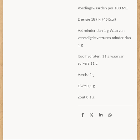
Voedingswaarden per 100 ML:
Energie 189 kj (45Kcal)
Vet minder dan 1 g Waarvan
verzadigde vetzuren minder dan
1 g
Koolhydraten: 11 g waarvan
suikers 11 g
Vezels: 2 g
Eiwit 0,1 g
Zout 0,1 g
D
D
S
D
e
e
h
e
l
e
a
l
e
l
r
e
n
e
n