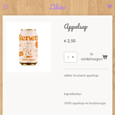
Likizo
Ga
direct
naar
Appelsap
de
hoofdinhoud
€ 2,50
In
winkelwagen
Lekker bruisend appelsap
Ingredienten:
100% appelsap en koolzuurgas