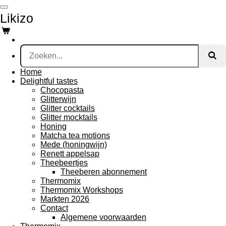
Ga
Likizo
direct
naar
de
hoofdinhoud
Home
Delightful tastes
Chocopasta
Glitterwijn
Glitter cocktails
Glitter mocktails
Honing
Matcha tea motions
Mede (honingwijn)
Renett appelsap
Theebeertjes
Theeberen abonnement
Thermomix
Thermomix Workshops
Markten 2026
Contact
Algemene voorwaarden