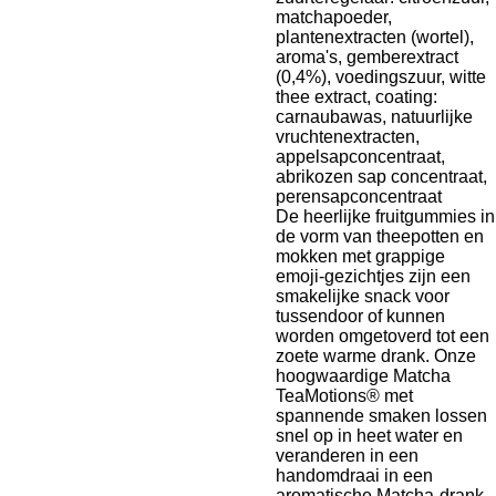
matchapoeder,
plantenextracten (wortel),
aroma's, gemberextract
(0,4%), voedingszuur, witte
thee extract, coating:
carnaubawas, natuurlijke
vruchtenextracten,
appelsapconcentraat,
abrikozen sap concentraat,
perensapconcentraat
De heerlijke fruitgummies in
de vorm van theepotten en
mokken met grappige
emoji-gezichtjes zijn een
smakelijke snack voor
tussendoor of kunnen
worden omgetoverd tot een
zoete warme drank. Onze
hoogwaardige Matcha
TeaMotions® met
spannende smaken lossen
snel op in heet water en
veranderen in een
handomdraai in een
aromatische Matcha-drank.