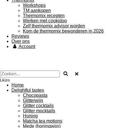
Thermomix
Workshops
TM aankopen
Thermomix recepten
Werken met cookidoo
Zelf thermomix advisor worden
Kom de thermomix bewonderen in 2026
Reviews
Over ons
Account
Likizo
Home
Delightful tastes
Chocopasta
Glitterwijn
Glitter cocktails
Glitter mocktails
Honing
Matcha tea motions
Mede (honingwijn)