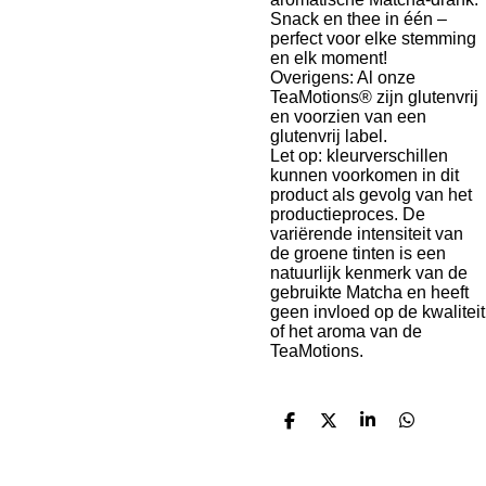
Snack en thee in één –
perfect voor elke stemming
en elk moment!
Overigens: Al onze
TeaMotions® zijn glutenvrij
en voorzien van een
glutenvrij label.
Let op: kleurverschillen
kunnen voorkomen in dit
product als gevolg van het
productieproces. De
variërende intensiteit van
de groene tinten is een
natuurlijk kenmerk van de
gebruikte Matcha en heeft
geen invloed op de kwaliteit
of het aroma van de
TeaMotions.
D
D
S
D
e
e
h
e
l
e
a
l
e
l
r
e