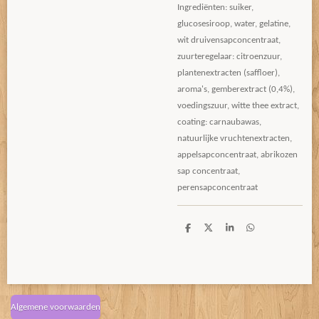
Ingrediënten: suiker,
glucosesiroop, water, gelatine,
wit druivensapconcentraat,
zuurteregelaar: citroenzuur,
plantenextracten (saffloer),
aroma's, gemberextract (0,4%),
voedingszuur, witte thee extract,
coating: carnaubawas,
natuurlijke vruchtenextracten,
appelsapconcentraat, abrikozen
sap concentraat,
perensapconcentraat
D
D
S
D
e
e
h
e
l
e
a
l
e
l
r
e
n
e
n
Algemene voorwaarden