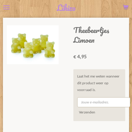
Likizo
Ga
direct
naar
Theebeertjes
de
hoofdinhoud
Limoen
€ 4,95
Laat het me weten wanneer
dit product weer op
voorraad is.
Verzenden