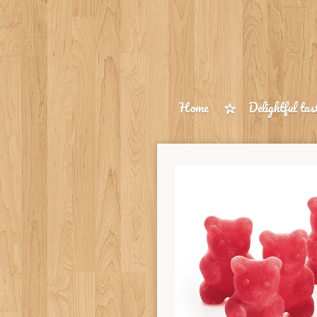
Ga
direct
naar
de
hoofdinhoud
Home
Delightful tas