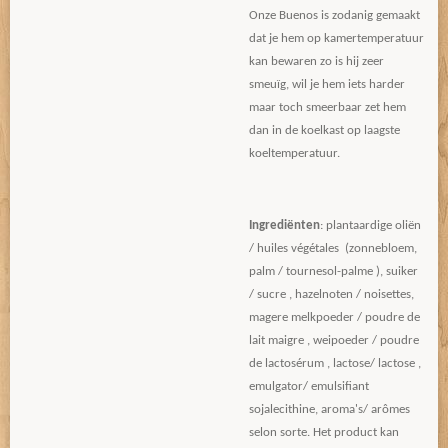
Onze Buenos is zodanig gemaakt
dat je hem op kamertemperatuur
kan bewaren zo is hij zeer
smeuïg, wil je hem iets harder
maar toch smeerbaar zet hem
dan in de koelkast op laagste
koeltemperatuur.
Ingrediënten
: plantaardige oliën
/ huiles végétales (zonnebloem,
palm / tournesol-palme ), suiker
/ sucre , hazelnoten / noisettes,
magere melkpoeder / poudre de
lait maigre , weipoeder / poudre
de lactosérum , lactose/ lactose ,
emulgator/ emulsifiant
sojalecithine, aroma's/ arômes
selon sorte. Het product kan