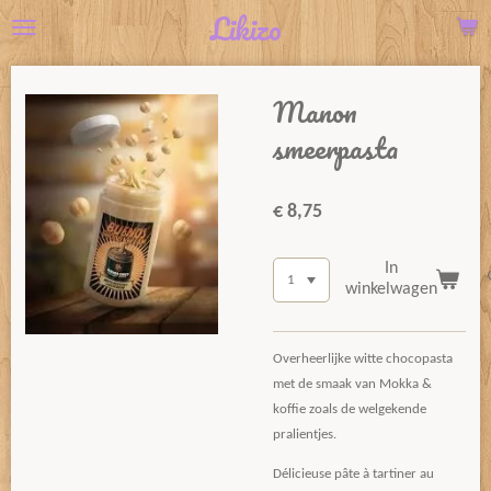
Likizo
Ga
direct
naar
Manon
de
hoofdinhoud
smeerpasta
€ 8,75
In
winkelwagen
Overheerlijke witte chocopasta
met de smaak van Mokka &
koffie zoals de welgekende
pralientjes.
Délicieuse pâte à tartiner au