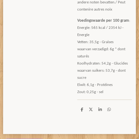
andere noten bevatten./ Peut
contenire autres noix
Voedingswaarde per 100 gram
:
Energie: 565 kcal / 2354 kJ -
Energie
Vetten: 35,5g - Graises
waarvan verzadigd: 6g * dont
saturés
Koolhydraten: 54,2g - Glucides
waarvan suikers: 53,7g - dont
sucre
Eiwit: 6,1g - Protéines
Zout: 0,25g - sel
D
D
S
D
e
e
h
e
l
e
a
l
e
l
r
e
n
e
n