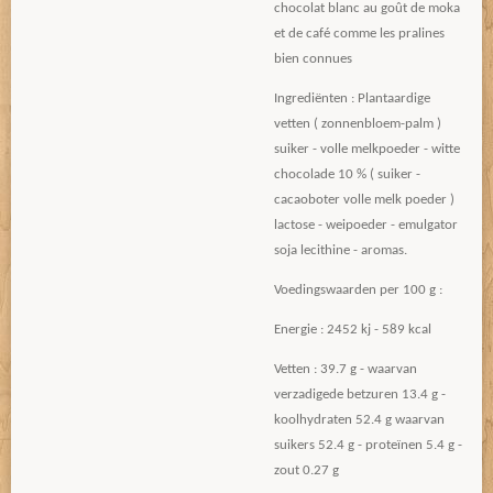
chocolat blanc au goût de moka
et de café comme les pralines
bien connues
Ingrediënten : Plantaardige
vetten ( zonnenbloem-palm )
suiker - volle melkpoeder - witte
chocolade 10 % ( suiker -
cacaoboter volle melk poeder )
lactose - weipoeder - emulgator
soja lecithine - aromas.
Voedingswaarden per 100 g :
Energie : 2452 kj - 589 kcal
Vetten : 39.7 g - waarvan
verzadigede betzuren 13.4 g -
koolhydraten 52.4 g waarvan
suikers 52.4 g - proteïnen 5.4 g -
zout 0.27 g