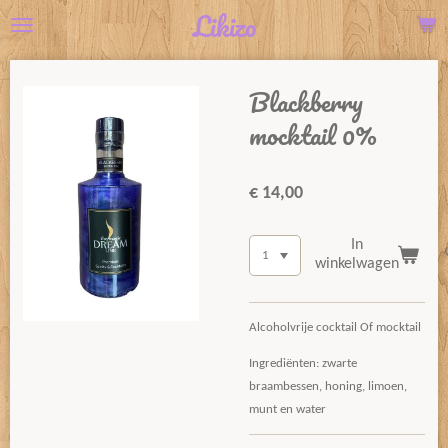
Likizo
Ga
direct
naar
Blackberry
de
hoofdinhoud
mocktail 0%
€ 14,00
In
winkelwagen
Alcoholvrije cocktail Of mocktail
Ingrediënten: zwarte
braambessen, honing, limoen,
munt en water